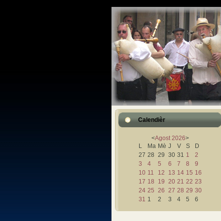
Calendièr
<
Agost
2026
>
L
Ma
Mè
J
V
S
D
27
28
29
30
31
1
2
3
4
5
6
7
8
9
10
11
12
13
14
15
16
17
18
19
20
21
22
23
24
25
26
27
28
29
30
31
1
2
3
4
5
6