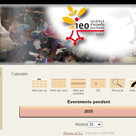
Calendièr
Veire per an
Veire per mes
Veire per
Uèi
Recercar
Anar
setmana
Eveniments pendent
2025
Mostrar
JEvents v1.5.2
Copyright © 2006-2009