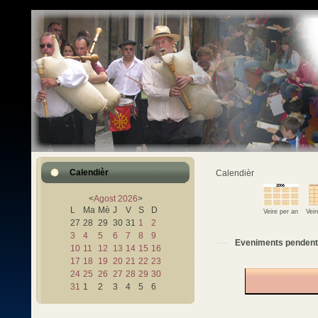
Calendièr
Calendièr
<
Agost
2026
>
L
Ma
Mè
J
V
S
D
Veire per an
Vei
27
28
29
30
31
1
2
3
4
5
6
7
8
9
Eveniments pendent
10
11
12
13
14
15
16
17
18
19
20
21
22
23
24
25
26
27
28
29
30
31
1
2
3
4
5
6