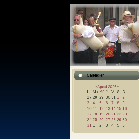
Calendièr
<
Agost
2026
>
L
Ma
Mè
J
V
S
D
27
28
29
30
31
1
2
3
4
5
6
7
8
9
10
11
12
13
14
15
16
17
18
19
20
21
22
23
24
25
26
27
28
29
30
31
1
2
3
4
5
6