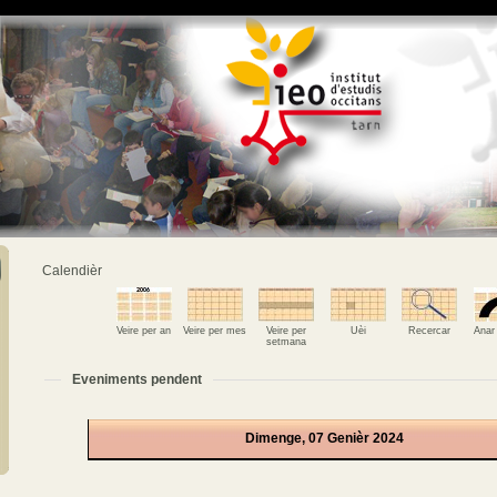
Calendièr
Veire per an
Veire per mes
Veire per
Uèi
Recercar
Anar
setmana
Eveniments pendent
Dimenge, 07 Genièr 2024