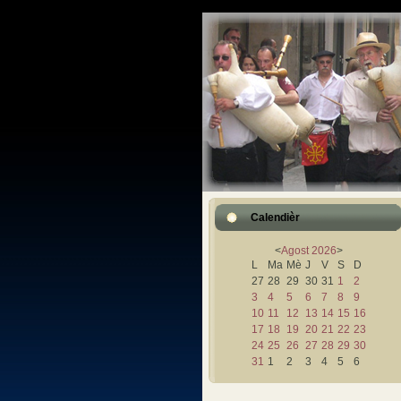
Calendièr
<
Agost
2026
>
L
Ma
Mè
J
V
S
D
27
28
29
30
31
1
2
3
4
5
6
7
8
9
10
11
12
13
14
15
16
17
18
19
20
21
22
23
24
25
26
27
28
29
30
31
1
2
3
4
5
6