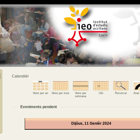
Calendièr
Veire per an
Veire per mes
Veire per
Uèi
Recercar
Anar
setmana
Eveniments pendent
Dijòus, 11 Genièr 2024