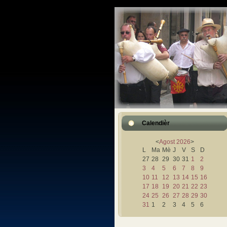
Calendièr
<
Agost
2026
>
L
Ma
Mè
J
V
S
D
27
28
29
30
31
1
2
3
4
5
6
7
8
9
10
11
12
13
14
15
16
17
18
19
20
21
22
23
24
25
26
27
28
29
30
31
1
2
3
4
5
6