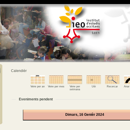
Calendièr
Veire per an
Veire per mes
Veire per
Uèi
Recercar
Anar
setmana
Eveniments pendent
Dimars, 16 Genièr 2024