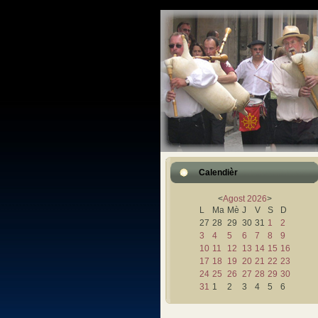
Calendièr
<
Agost
2026
>
L
Ma
Mè
J
V
S
D
27
28
29
30
31
1
2
3
4
5
6
7
8
9
10
11
12
13
14
15
16
17
18
19
20
21
22
23
24
25
26
27
28
29
30
31
1
2
3
4
5
6