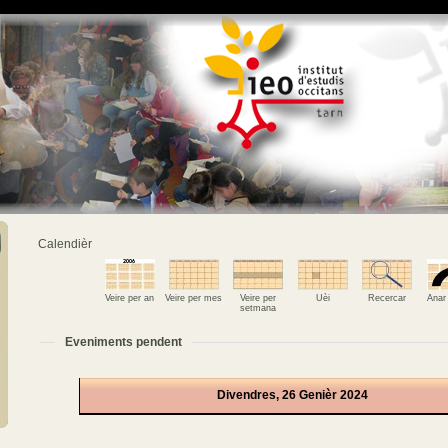
Calendièr
Veire per an
Veire per mes
Veire per
Uèi
Recercar
Anar
setmana
Eveniments pendent
Divendres, 26 Genièr 2024