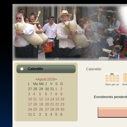
Calendièr
Calendièr
<
Agost
2026
>
L
Ma
Mè
J
V
S
D
Veire per an
Vei
27
28
29
30
31
1
2
3
4
5
6
7
8
9
Eveniments pendent
10
11
12
13
14
15
16
17
18
19
20
21
22
23
24
25
26
27
28
29
30
31
1
2
3
4
5
6