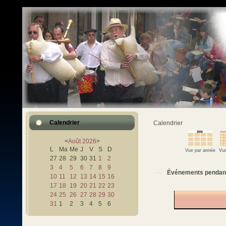
Calendrier
Calendrier
<
Août
2026
>
L
Ma
Me
J
V
S
D
Vue par année
Vue
27
28
29
30
31
1
2
3
4
5
6
7
8
9
Événements pendan
10
11
12
13
14
15
16
17
18
19
20
21
22
23
24
25
26
27
28
29
30
31
1
2
3
4
5
6