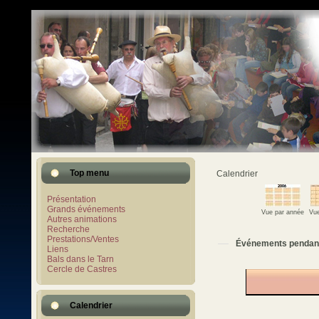
Top menu
Calendrier
Présentation
Grands événements
Vue par année
Vue
Autres animations
Recherche
Prestations/Ventes
Événements pendan
Liens
Bals dans le Tarn
Cercle de Castres
Calendrier