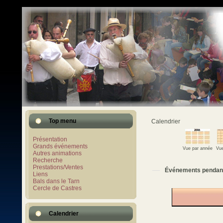
Top menu
Calendrier
Présentation
Grands événements
Vue par année
Vue
Autres animations
Recherche
Prestations/Ventes
Événements pendan
Liens
Bals dans le Tarn
Cercle de Castres
Calendrier