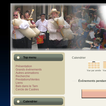
Top menu
Calendrier
Présentation
Grands événements
Vue par année
Vue
Autres animations
Recherche
Prestations/Ventes
Événements pendan
Liens
Bals dans le Tarn
Cercle de Castres
Calendrier