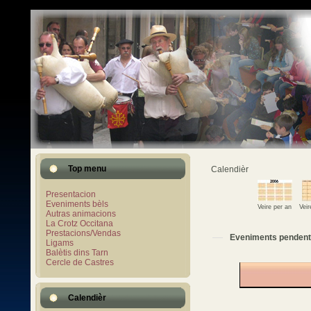
Top menu
Calendièr
Presentacion
Eveniments bèls
Veire per an
Vei
Autras animacions
La Crotz Occitana
Prestacions/Vendas
Eveniments pendent
Ligams
Balètis dins Tarn
Cercle de Castres
Calendièr