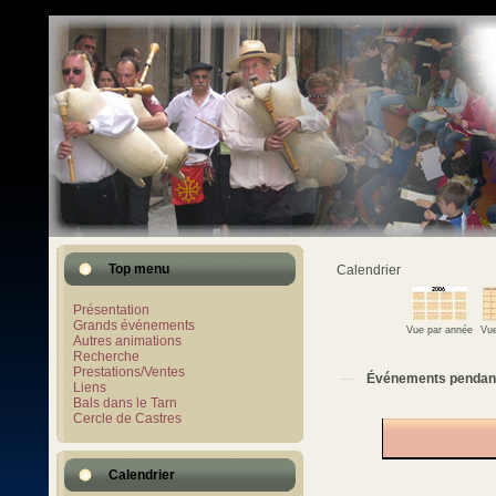
Top menu
Calendrier
Présentation
Grands événements
Vue par année
Vue
Autres animations
Recherche
Prestations/Ventes
Événements pendan
Liens
Bals dans le Tarn
Cercle de Castres
Calendrier