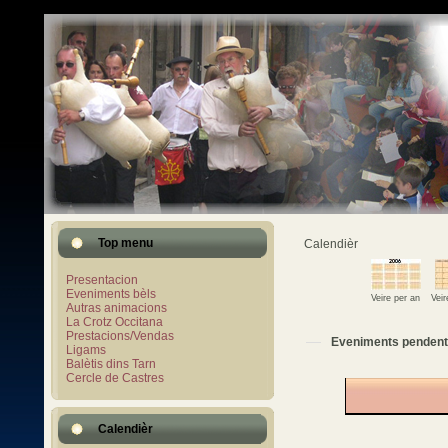
Top menu
Calendièr
Presentacion
Eveniments bèls
Veire per an
Vei
Autras animacions
La Crotz Occitana
Prestacions/Vendas
Eveniments pendent
Ligams
Balètis dins Tarn
Cercle de Castres
Calendièr