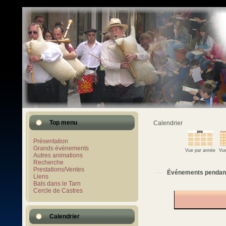
Top menu
Calendrier
Présentation
Grands événements
Vue par année
Vue
Autres animations
Recherche
Prestations/Ventes
Événements pendan
Liens
Bals dans le Tarn
Cercle de Castres
Calendrier