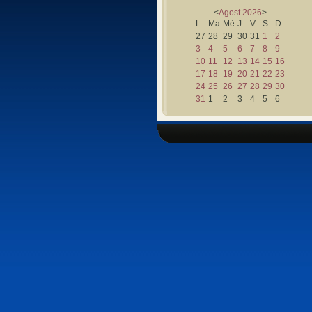
<
Agost
2026
>
L
Ma
Mè
J
V
S
D
27
28
29
30
31
1
2
3
4
5
6
7
8
9
10
11
12
13
14
15
16
17
18
19
20
21
22
23
24
25
26
27
28
29
30
31
1
2
3
4
5
6