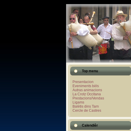
Top menu
Presentacion
Eveniments bèls
Autras animacions
La Crotz Occitana
Prestacions/Vendas
Ligams
Balètis dins Tarn
Cercle de Castres
Calendièr