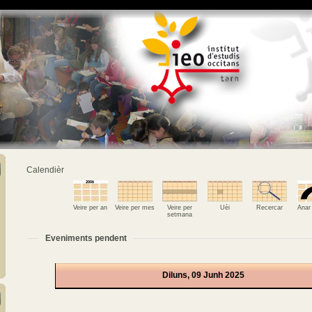
Calendièr
Veire per an
Veire per mes
Veire per
Uèi
Recercar
Anar
setmana
Eveniments pendent
Diluns, 09 Junh 2025