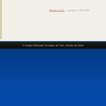
JEvents v1.5.2
Copyright © 2006-2009
© Institut d'Estudis Occitans de Tarn. Genier de 2014