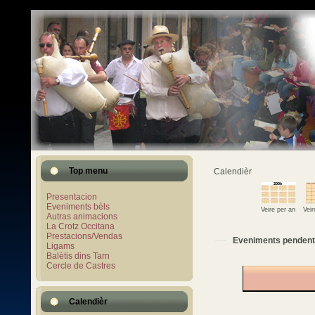
Top menu
Calendièr
Presentacion
Eveniments bèls
Veire per an
Vei
Autras animacions
La Crotz Occitana
Prestacions/Vendas
Eveniments pendent
Ligams
Balètis dins Tarn
Cercle de Castres
Calendièr