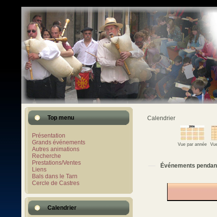
Top menu
Calendrier
Présentation
Grands événements
Vue par année
Vue
Autres animations
Recherche
Prestations/Ventes
Événements pendan
Liens
Bals dans le Tarn
Cercle de Castres
Calendrier