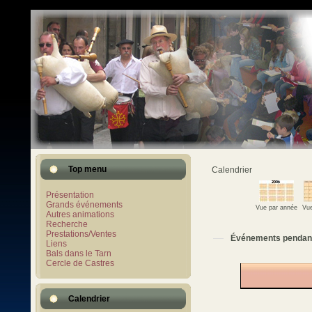
Top menu
Calendrier
Présentation
Grands événements
Vue par année
Vue
Autres animations
Recherche
Prestations/Ventes
Événements pendan
Liens
Bals dans le Tarn
Cercle de Castres
Calendrier