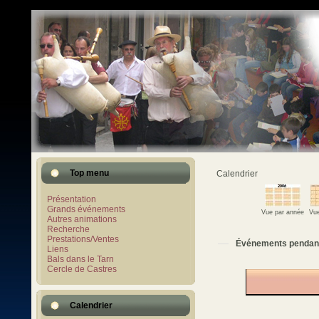
Top menu
Calendrier
Présentation
Grands événements
Vue par année
Vue
Autres animations
Recherche
Prestations/Ventes
Événements pendan
Liens
Bals dans le Tarn
Cercle de Castres
Calendrier