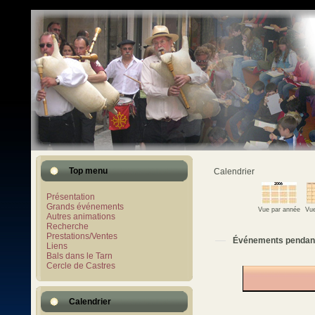
Top menu
Calendrier
Présentation
Grands événements
Vue par année
Vue
Autres animations
Recherche
Prestations/Ventes
Événements pendan
Liens
Bals dans le Tarn
Cercle de Castres
Calendrier