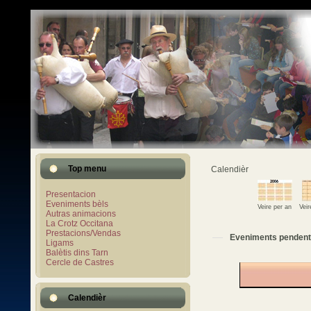
Top menu
Calendièr
Presentacion
Eveniments bèls
Veire per an
Vei
Autras animacions
La Crotz Occitana
Prestacions/Vendas
Eveniments pendent
Ligams
Balètis dins Tarn
Cercle de Castres
Calendièr