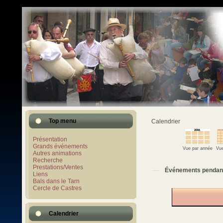
Top menu
Calendrier
Présentation
Grands événements
Vue par année
Vue
Autres animations
Recherche
Prestations/Ventes
Événements pendan
Liens
Bals dans le Tarn
Cercle de Castres
Calendrier