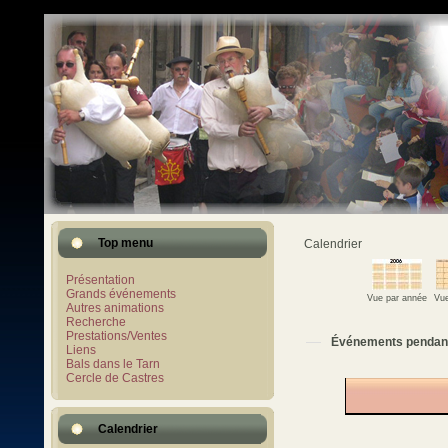
Top menu
Calendrier
Présentation
Grands événements
Vue par année
Vue
Autres animations
Recherche
Prestations/Ventes
Événements pendan
Liens
Bals dans le Tarn
Cercle de Castres
Calendrier