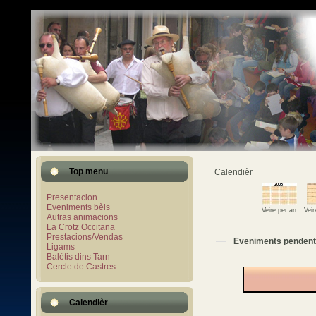
Top menu
Calendièr
Presentacion
Eveniments bèls
Veire per an
Vei
Autras animacions
La Crotz Occitana
Prestacions/Vendas
Eveniments pendent
Ligams
Balètis dins Tarn
Cercle de Castres
Calendièr