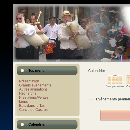
Top menu
Calendrier
Présentation
Grands événements
Vue par année
Vue
Autres animations
Recherche
Prestations/Ventes
Événements pendan
Liens
Bals dans le Tarn
Cercle de Castres
Calendrier