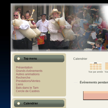
Top menu
Calendrier
Présentation
Grands événements
Vue par année
Vue
Autres animations
Recherche
Prestations/Ventes
Événements pendan
Liens
Bals dans le Tarn
Cercle de Castres
Calendrier