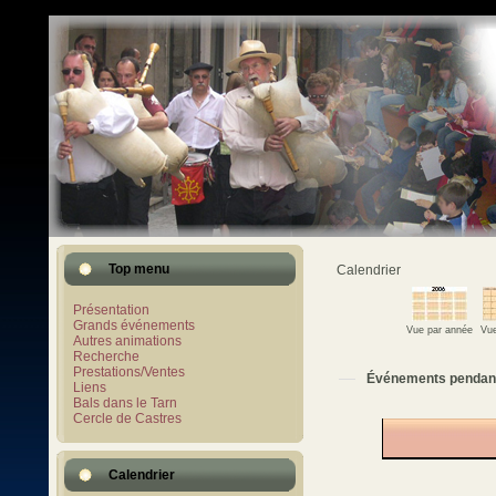
Top menu
Calendrier
Présentation
Grands événements
Vue par année
Vue
Autres animations
Recherche
Prestations/Ventes
Événements pendan
Liens
Bals dans le Tarn
Cercle de Castres
Calendrier