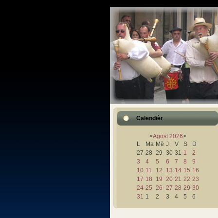
Calendièr
<
Agost
2026
>
L
Ma
Mè
J
V
S
D
27
28
29
30
31
1
2
3
4
5
6
7
8
9
10
11
12
13
14
15
16
17
18
19
20
21
22
23
24
25
26
27
28
29
30
31
1
2
3
4
5
6