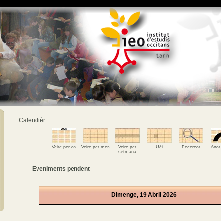
Calendièr
Veire per an
Veire per mes
Veire per
Uèi
Recercar
Anar
setmana
Eveniments pendent
Dimenge, 19 Abril 2026