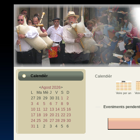
Calendièr
Calendièr
<
Agost
2026
>
L
Ma
Mè
J
V
S
D
Veire per an
Vei
27
28
29
30
31
1
2
3
4
5
6
7
8
9
Eveniments pendent
10
11
12
13
14
15
16
17
18
19
20
21
22
23
24
25
26
27
28
29
30
31
1
2
3
4
5
6