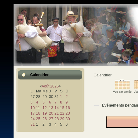
Calendrier
Calendrier
<
Août
2026
>
L
Ma
Me
J
V
S
D
Vue par année
Vue
27
28
29
30
31
1
2
3
4
5
6
7
8
9
Événements pendan
10
11
12
13
14
15
16
17
18
19
20
21
22
23
24
25
26
27
28
29
30
31
1
2
3
4
5
6