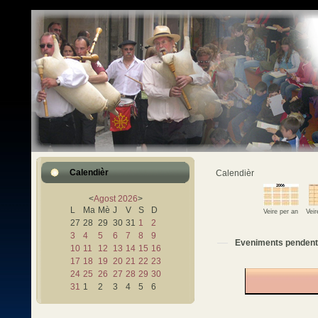
Calendièr
Calendièr
<
Agost
2026
>
L
Ma
Mè
J
V
S
D
Veire per an
Vei
27
28
29
30
31
1
2
3
4
5
6
7
8
9
Eveniments pendent
10
11
12
13
14
15
16
17
18
19
20
21
22
23
24
25
26
27
28
29
30
31
1
2
3
4
5
6