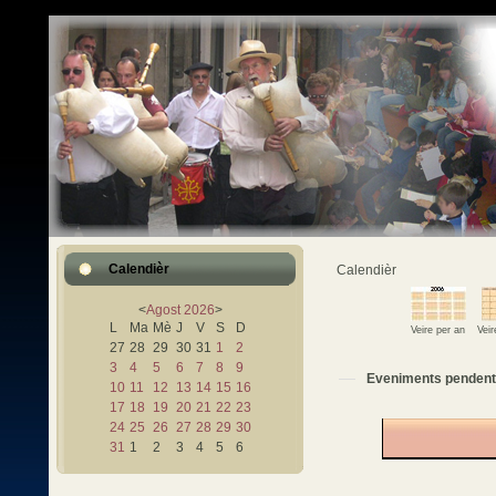
Calendièr
Calendièr
<
Agost
2026
>
L
Ma
Mè
J
V
S
D
Veire per an
Vei
27
28
29
30
31
1
2
3
4
5
6
7
8
9
Eveniments pendent
10
11
12
13
14
15
16
17
18
19
20
21
22
23
24
25
26
27
28
29
30
31
1
2
3
4
5
6