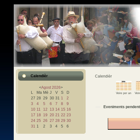
Calendièr
Calendièr
<
Agost
2026
>
L
Ma
Mè
J
V
S
D
Veire per an
Vei
27
28
29
30
31
1
2
3
4
5
6
7
8
9
Eveniments pendent
10
11
12
13
14
15
16
17
18
19
20
21
22
23
24
25
26
27
28
29
30
31
1
2
3
4
5
6