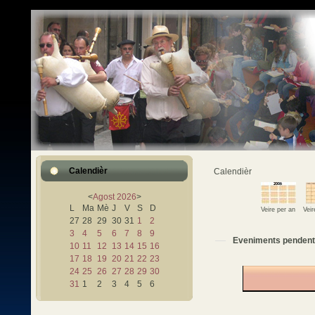
Calendièr
Calendièr
<
Agost
2026
>
L
Ma
Mè
J
V
S
D
Veire per an
Vei
27
28
29
30
31
1
2
3
4
5
6
7
8
9
Eveniments pendent
10
11
12
13
14
15
16
17
18
19
20
21
22
23
24
25
26
27
28
29
30
31
1
2
3
4
5
6