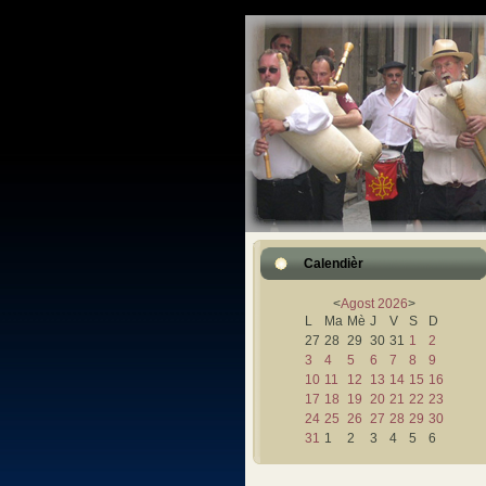
Calendièr
<
Agost
2026
>
L
Ma
Mè
J
V
S
D
27
28
29
30
31
1
2
3
4
5
6
7
8
9
10
11
12
13
14
15
16
17
18
19
20
21
22
23
24
25
26
27
28
29
30
31
1
2
3
4
5
6