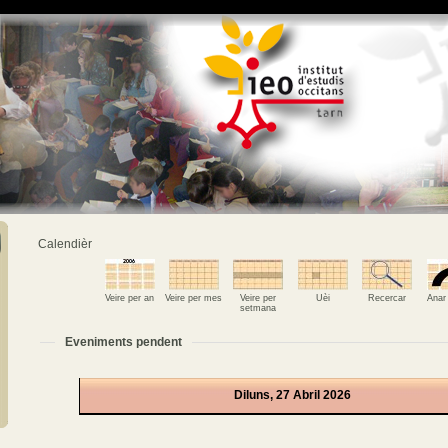
Calendièr
Veire per an
Veire per mes
Veire per
Uèi
Recercar
Anar
setmana
Eveniments pendent
Diluns, 27 Abril 2026