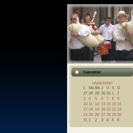
Calendrier
<
Août
2026
>
L
Ma
Me
J
V
S
D
27
28
29
30
31
1
2
3
4
5
6
7
8
9
10
11
12
13
14
15
16
17
18
19
20
21
22
23
24
25
26
27
28
29
30
31
1
2
3
4
5
6