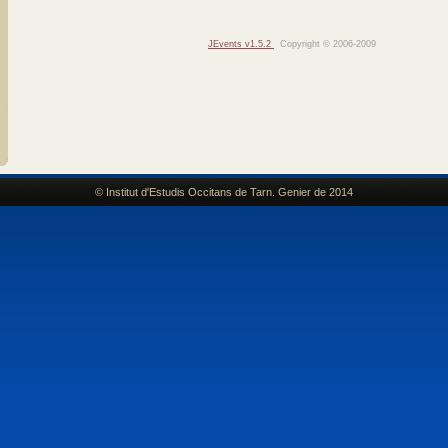
JEvents v1.5.2
Copyright © 2006-2009
© Institut d'Estudis Occitans de Tarn. Genier de 2014