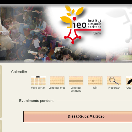
Calendièr
Veire per an
Veire per mes
Veire per
Uèi
Recercar
Anar
setmana
Eveniments pendent
Dissabte, 02 Mai 2026