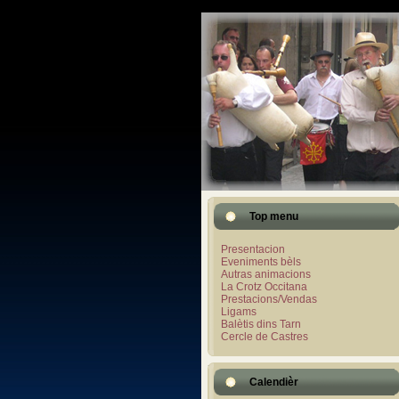
Top menu
Presentacion
Eveniments bèls
Autras animacions
La Crotz Occitana
Prestacions/Vendas
Ligams
Balètis dins Tarn
Cercle de Castres
Calendièr