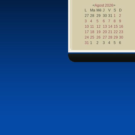
<
Agost
2026
>
L
Ma
Mè
J
V
S
D
27
28
29
30
31
1
2
3
4
5
6
7
8
9
10
11
12
13
14
15
16
17
18
19
20
21
22
23
24
25
26
27
28
29
30
31
1
2
3
4
5
6