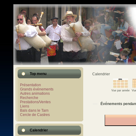
Top menu
Calendrier
Présentation
Grands événements
Vue par année
Vue
Autres animations
Recherche
Prestations/Ventes
Événements pendan
Liens
Bals dans le Tarn
Cercle de Castres
Calendrier