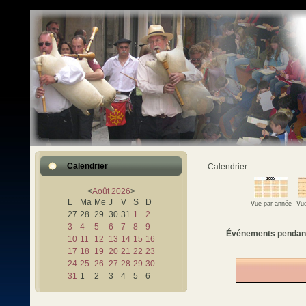
Calendrier
Calendrier
<
Août
2026
>
L
Ma
Me
J
V
S
D
Vue par année
Vue
27
28
29
30
31
1
2
3
4
5
6
7
8
9
Événements pendan
10
11
12
13
14
15
16
17
18
19
20
21
22
23
24
25
26
27
28
29
30
31
1
2
3
4
5
6