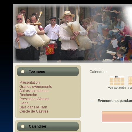
Top menu
Calendrier
Présentation
Grands événements
Vue par année
Vue
Autres animations
Recherche
Prestations/Ventes
Événements pendan
Liens
Bals dans le Tarn
Cercle de Castres
Calendrier