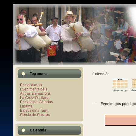
Top menu
Calendièr
Presentacion
Eveniments bèls
Veire per an
Vei
Autras animacions
La Crotz Occitana
Prestacions/Vendas
Eveniments pendent
Ligams
Balètis dins Tarn
Cercle de Castres
Calendièr