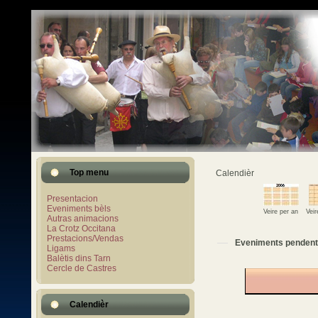
Top menu
Calendièr
Presentacion
Eveniments bèls
Veire per an
Vei
Autras animacions
La Crotz Occitana
Prestacions/Vendas
Eveniments pendent
Ligams
Balètis dins Tarn
Cercle de Castres
Calendièr