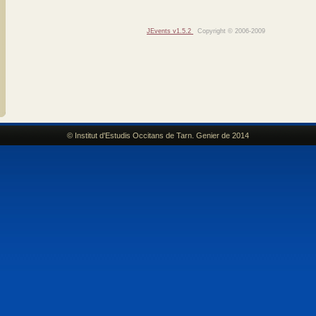
JEvents v1.5.2
Copyright © 2006-2009
© Institut d'Estudis Occitans de Tarn. Genier de 2014