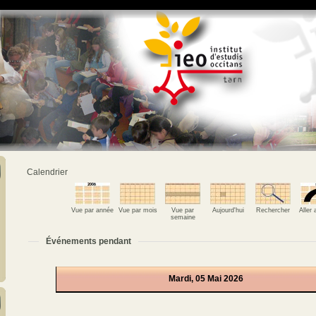
Calendrier
Vue par année
Vue par mois
Vue par
Aujourd'hui
Rechercher
Aller
semaine
Événements pendant
Mardi, 05 Mai 2026