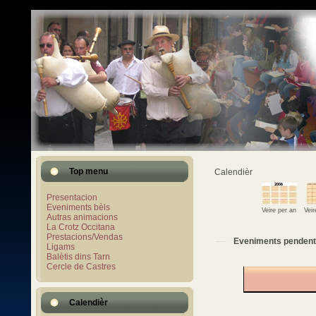
Top menu
Calendièr
Presentacion
Eveniments bèls
Veire per an
Vei
Autras animacions
La Crotz Occitana
Prestacions/Vendas
Eveniments pendent
Ligams
Balètis dins Tarn
Cercle de Castres
Calendièr