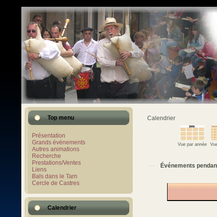
Top menu
Calendrier
Présentation
Grands événements
Vue par année
Vue
Autres animations
Recherche
Prestations/Ventes
Événements pendan
Liens
Bals dans le Tarn
Cercle de Castres
Calendrier