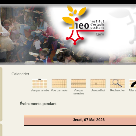
Calendrier
Vue par année
Vue par mois
Vue par
Aujourd'hui
Rechercher
Aller
semaine
Événements pendant
Jeudi, 07 Mai 2026