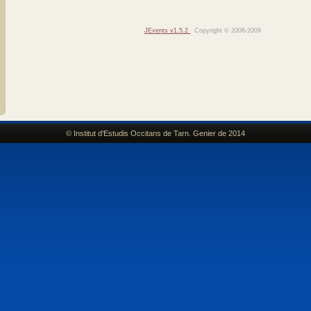
JEvents v1.5.2
Copyright © 2006-2009
© Institut d'Estudis Occitans de Tarn. Genier de 2014