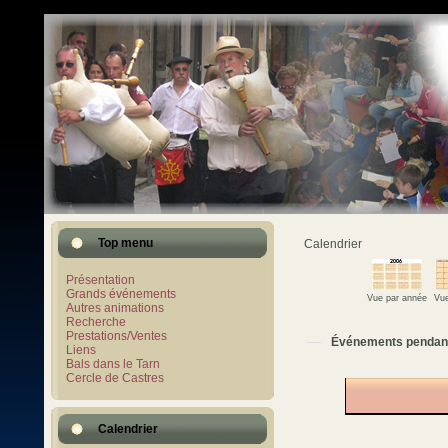
Top menu
Calendrier
Présentation
Grands événements
Vue par année
Vue
Autres animations
Recherche
Prestations/Ventes
Événements pendan
Liens
Bals dans le Tarn
Cercle de Castres
Calendrier