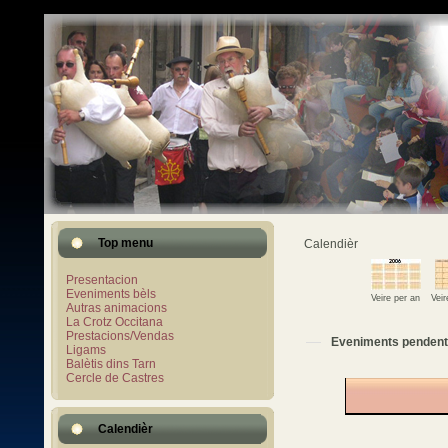
Top menu
Calendièr
Presentacion
Eveniments bèls
Veire per an
Vei
Autras animacions
La Crotz Occitana
Prestacions/Vendas
Eveniments pendent
Ligams
Balètis dins Tarn
Cercle de Castres
Calendièr