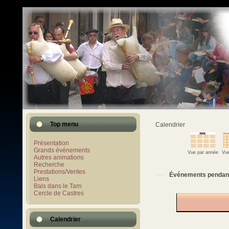
Top menu
Calendrier
Présentation
Grands événements
Vue par année
Vue
Autres animations
Recherche
Prestations/Ventes
Événements pendan
Liens
Bals dans le Tarn
Cercle de Castres
Calendrier